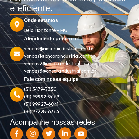
e eficiente.
Onde estamos
Belo Horizonte - MG
Atendimento por e-mail
vendas@ancoraindustrial.com.br
vendas1@ancoraindustrial.com.br
vendas2@ancoraindustrial.com.br
vendas3@ancoraindustrial.com.br
Fale com nossa equipe
(31) 3479-7350
(31) 99992-9669
(31) 99927-6041
(31) 97228-6364
Acompanhe nossas redes