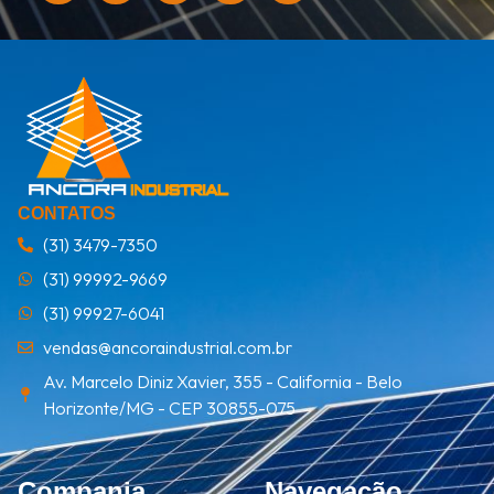
CONTATOS
(31) 3479-7350
(31) 99992-9669
(31) 99927-6041
vendas@ancoraindustrial.com.br
Av. Marcelo Diniz Xavier, 355 - California - Belo
Horizonte/MG - CEP 30855-075
Compania
Navegação